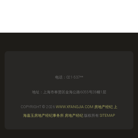
电话：021-537**
地址：上海市奉贤区金海公路6055号28幢1层
COPYRIGHT © 2026
WWW.XFANGJIA.COM
房地产经纪
上
海嘉玉房地产经纪事务所
房地产经纪
版权所有
SITEMAP