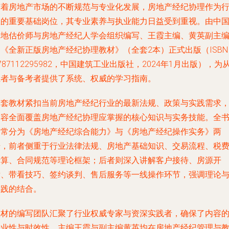
随着房地产市场的不断规范与专业化发展，房地产经纪协理作为
业的重要基础岗位，其专业素养与执业能力日益受到重视。由中
房地估价师与房地产经纪人学会组织编写、王霞主编、黄英副主
《全新正版房地产经纪协理教材》（全套2本）正式出版（ISBN
787112295982，中国建筑工业出版社，2024年1月出版），为
业者与备考者提供了系统、权威的学习指南。
本套教材紧扣当前房地产经纪行业的最新法规、政策与实践需求
内容全面覆盖房地产经纪协理应掌握的核心知识与实务技能。全
通常分为《房地产经纪综合能力》与《房地产经纪操作实务》两
册，前者侧重于行业法律法规、房地产基础知识、交易流程、税
计算、合同规范等理论框架；后者则深入讲解客户接待、房源开
发、带看技巧、签约谈判、售后服务等一线操作环节，强调理论
实践的结合。
教材的编写团队汇聚了行业权威专家与资深实践者，确保了内容
专业性与时效性。主编王霞与副主编黄英均在房地产经纪管理与