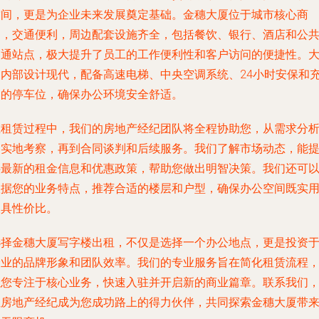
空间，更是为企业未来发展奠定基础。金穗大厦位于城市核心商
圈，交通便利，周边配套设施齐全，包括餐饮、银行、酒店和公
交通站点，极大提升了员工的工作便利性和客户访问的便捷性。
厦内部设计现代，配备高速电梯、中央空调系统、24小时安保和
足的停车位，确保办公环境安全舒适。
在租赁过程中，我们的房地产经纪团队将全程协助您，从需求分
到实地考察，再到合同谈判和后续服务。我们了解市场动态，能
供最新的租金信息和优惠政策，帮助您做出明智决策。我们还可
根据您的业务特点，推荐合适的楼层和户型，确保办公空间既实
又具性价比。
选择金穗大厦写字楼出租，不仅是选择一个办公地点，更是投资
企业的品牌形象和团队效率。我们的专业服务旨在简化租赁流程
让您专注于核心业务，快速入驻并开启新的商业篇章。联系我们
让房地产经纪成为您成功路上的得力伙伴，共同探索金穗大厦带